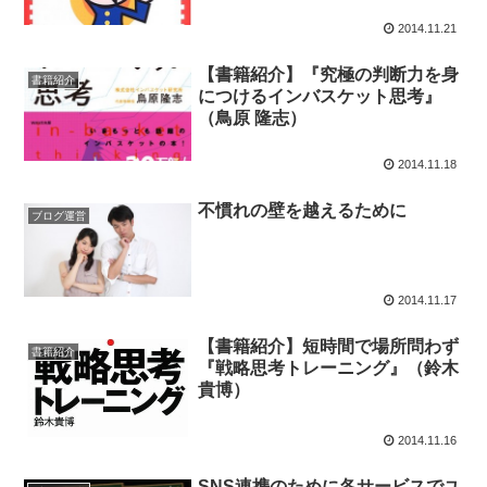
2014.11.21
【書籍紹介】『究極の判断力を身
書籍紹介
につけるインバスケット思考』
（鳥原 隆志）
2014.11.18
不慣れの壁を越えるために
ブログ運営
2014.11.17
【書籍紹介】短時間で場所問わず
書籍紹介
『戦略思考トレーニング』（鈴木
貴博）
2014.11.16
SNS連携のために各サービスでユ