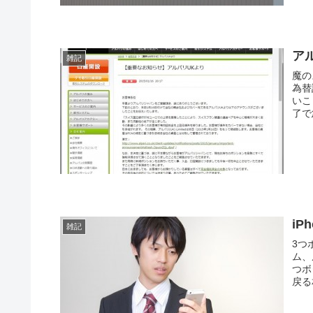
ア
雑記
魔の
為替
いこ
了で
iP
雑記
3つ
ム、
つボ
戻る