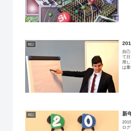
2
雑記
自己
て日
用し
は重
新
雑記
20
ログ