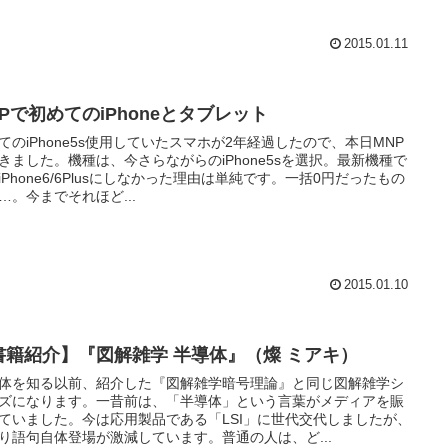
2015.01.11
NPで初めてのiPhoneとタブレット
てのiPhone5s使用していたスマホが2年経過したので、本日MNP
きました。機種は、今さらながらのiPhone5sを選択。最新機種で
iPhone6/6Plusにしなかった理由は単純です。一括0円だったもの
…。今までそれほど...
2015.01.10
書籍紹介】『図解雑学 半導体』（燦 ミアキ）
体を知る以前、紹介した『図解雑学暗号理論』と同じ図解雑学シ
ズになります。一昔前は、「半導体」という言葉がメディアを賑
ていました。今は応用製品である「LSI」に世代交代しましたが、
り語句自体登場が激減しています。普通の人は、ど...