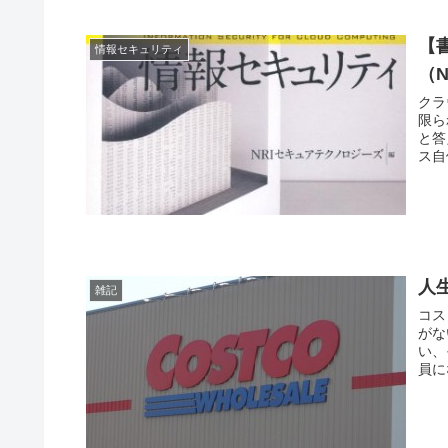
【
情報セキュリティ
（
クラ
限ら
と答
ス自
人
雑記
コス
がな
い、
員に