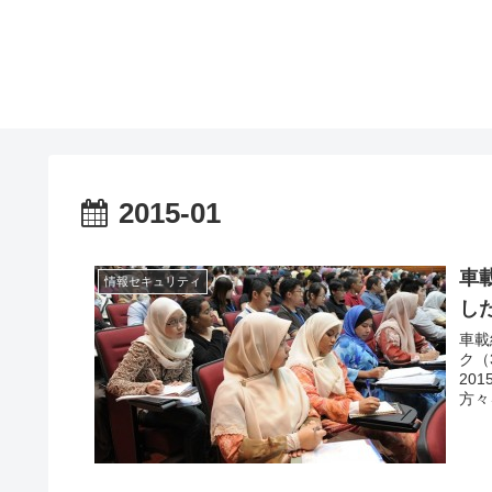
2015-01
車
情報セキュリティ
し
車載
ク（
20
方々