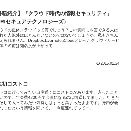
書籍紹介】『クラウド時代の情報セキュリティ』
NRIセキュアテクノロジーズ）
ウドの正体クラウドって何でしょう？この質問に即答できる人は
れた人以外はほとんどいないのではないでしょうか。私もきちん
えられません。Dropbox,Evernote,iCloudといったクラウドサービ
体の名前は知名度が上がって...
2015.01.24
生初コストコ
トコに行ってみたい自宅近くにコストコがあります。入ったこと
いので、年会費4200円で会員になるのは躊躇してました。行きた
そして入ってみたい気持ちはずっと高まったままです。身内が会
なったという情報を聞いて、「今度連れてってー」...