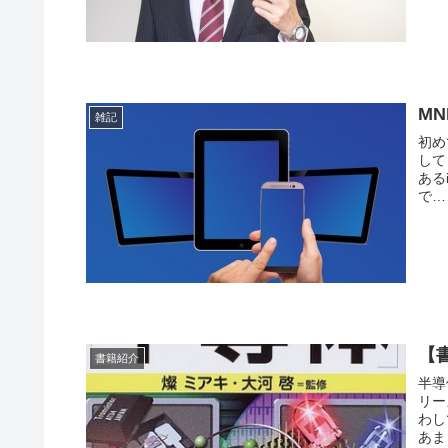
M
雑記
初め
して
ある
で…
【
書籍紹介
半導
リー
わし
あま